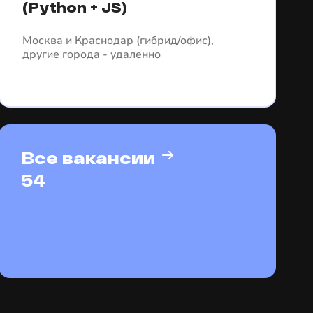
(Python + JS)
Москва и Краснодар (гибрид/офис),
другие города - удаленно
Все вакансии
54