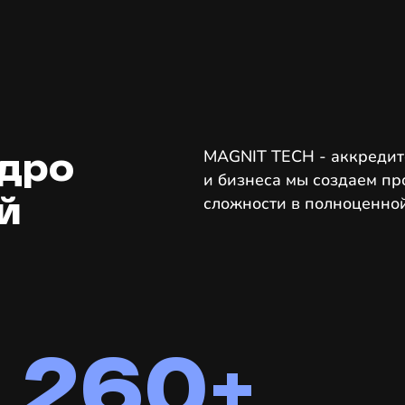
ядро
MAGNIT TECH - аккредито
и бизнеса мы создаем п
й
сложности в полноценно
260+