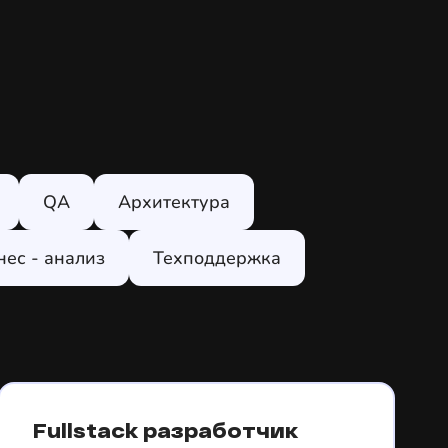
QA
Архитектура
нес - анализ
Техподдержка
Fullstack разработчик