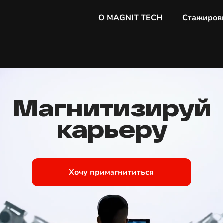
О MAGNIT TECH
Стажиров
Магнитизируй
карьеру
Хочу примагнититься