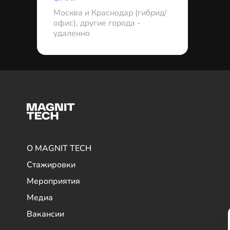
Москва и Краснодар (гибрид/
офис), другие города -
удаленно
О MAGNIT TECH
Стажировки
Мероприятия
Медиа
Вакансии