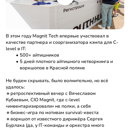
В этом году 
Magnit Tech впервые участвовал в 
качестве партнера и соорганизатора кэмпа для С-
level в IT:
500+ айтишников
5 дней плотного айтишного нетворкинга и 
воркшопов в Красной поляне
Не будем скрывать, было волнительно, но всё 
удалось:
🔹ретроспективный вечер с Вячеславом 
Кубаевым, CIO Magnit, где c-level 
«инвентаризировали» не полки, а себя
🔹бизнес-игра по мотивам survival-квеста 
🔹воркшоп от известного дирижёра Сергея 
Бурлака (да, у IT-команды и оркестра много 